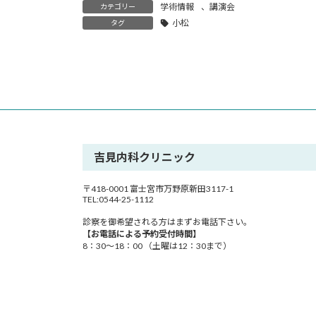
時
学術情報
、
講演会
カテゴリー
:
小松
タグ
吉見内科クリニック
〒418-0001 富士宮市万野原新田3117-1
TEL:0544-25-1112
診察を御希望される方はまずお電話下さい。
【お電話による予約受付時間】
8：30～18：00 （土曜は12：30まで）