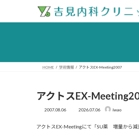
コ
ナ
ン
ビ
テ
ゲ
ン
ー
ツ
シ
へ
ョ
ス
ン
キ
に
ッ
移
HOME
学術情報
アクトスEX-Meeting2007
プ
動
アクトスEX-Meeting2
最
2007.08.06
2026.07.06
iwao
終
更
アクトスEX-Meetingにて「SU薬 増量か
新
日