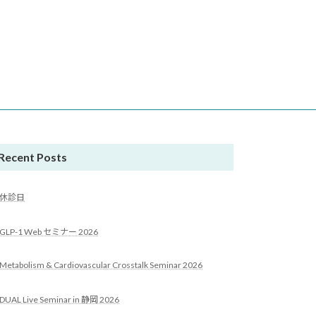
Recent Posts
休診日
GLP-1 Web セミナー 2026
Metabolism & Cardiovascular Crosstalk Seminar 2026
DUAL Live Seminar in 静岡 2026