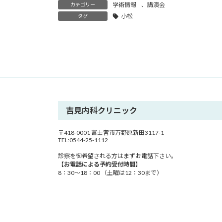
時
学術情報
、
講演会
カテゴリー
:
小松
タグ
吉見内科クリニック
〒418-0001 富士宮市万野原新田3117-1
TEL:0544-25-1112
診察を御希望される方はまずお電話下さい。
【お電話による予約受付時間】
8：30～18：00 （土曜は12：30まで）