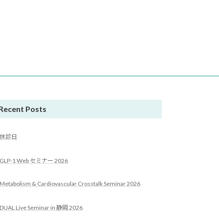
Recent Posts
休診日
GLP-1 Web セミナー 2026
Metabolism & Cardiovascular Crosstalk Seminar 2026
DUAL Live Seminar in 静岡 2026