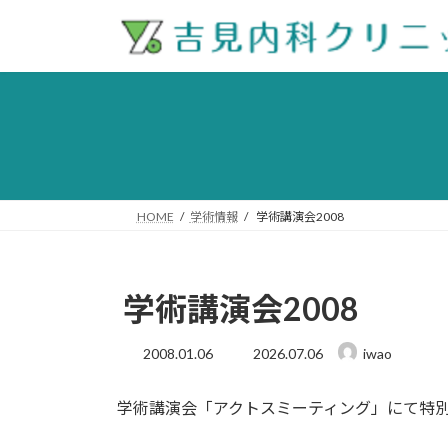
コ
ナ
ン
ビ
テ
ゲ
ン
ー
ツ
シ
へ
ョ
ス
ン
キ
に
ッ
移
HOME
学術情報
学術講演会2008
プ
動
学術講演会2008
最
2008.01.06
2026.07.06
iwao
終
更
学術講演会「アクトスミーティング」にて特
新
日