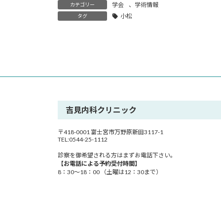
時
学会
、
学術情報
カテゴリー
:
小松
タグ
吉見内科クリニック
〒418-0001 富士宮市万野原新田3117-1
TEL:0544-25-1112
診察を御希望される方はまずお電話下さい。
【お電話による予約受付時間】
8：30～18：00 （土曜は12：30まで）