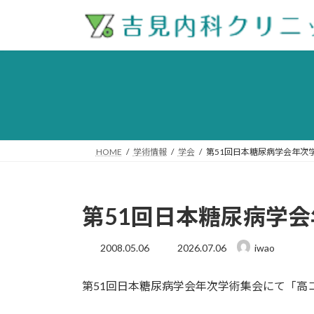
コ
ナ
ン
ビ
テ
ゲ
ン
ー
ツ
シ
へ
ョ
ス
ン
キ
に
ッ
移
HOME
学術情報
学会
第51回日本糖尿病学会年次
プ
動
第51回日本糖尿病学
最
2008.05.06
2026.07.06
iwao
終
更
第51回日本糖尿病学会年次学術集会にて「高コレ
新
日