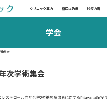
クリニック案内
糖尿病治療
診療内容
学会
学術集会
会年次学術集会
ステロール血症合併2型糖尿病患者に対するPitavastatin