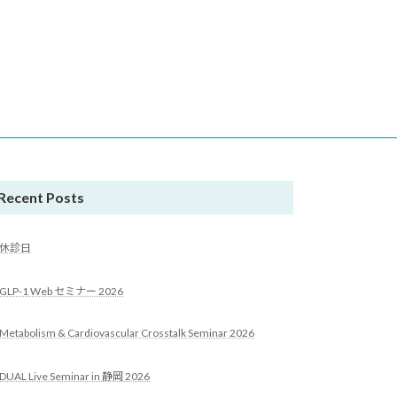
Recent Posts
休診日
GLP-1 Web セミナー 2026
Metabolism & Cardiovascular Crosstalk Seminar 2026
DUAL Live Seminar in 静岡 2026