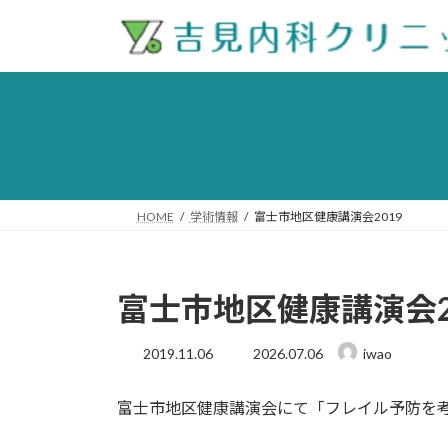
コ
ナ
ン
ビ
テ
ゲ
ン
ー
ツ
シ
へ
ョ
ス
ン
キ
に
ッ
移
HOME
学術情報
富士市地区健康講演会2019
プ
動
富士市地区健康講演会2
最
2019.11.06
2026.07.06
iwao
終
更
富士市地区健康講演会にて「フレイル予防を
新
日