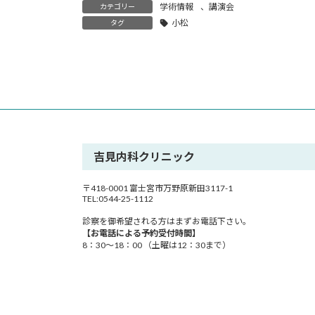
時
学術情報
、
講演会
カテゴリー
:
小松
タグ
吉見内科クリニック
〒418-0001 富士宮市万野原新田3117-1
TEL:0544-25-1112
診察を御希望される方はまずお電話下さい。
【お電話による予約受付時間】
8：30～18：00 （土曜は12：30まで）