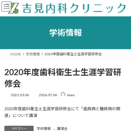
コ
ナ
ン
ビ
テ
ゲ
ン
ー
ツ
シ
学術情報
へ
ョ
ス
ン
キ
に
ッ
移
HOME
学術情報
2020年度歯科衛生士生涯学習研修会
プ
動
2020年度歯科衛生士生涯学習研
修会
最
2021.03.06
2026.07.06
iwao
終
更
2020年度歯科衛生士生涯学習研修会にて「歯周病と糖尿病の関
新
日
連」について講演
時
:
学術情報
、
講演会
カテゴリー